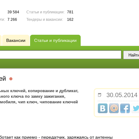
39 584
Статьи и публикации:
781
ги:
7 266
Тендеры и вакансии:
162
Вакансии
Статьи и публикации
чей
ных ключей, копирование и дубликат,
30.05.2014
ного ключа по замку зажигания,
омобиля, чип ключ, чипование ключей
отает как приемо - передатчик, заряжаясь от антенны