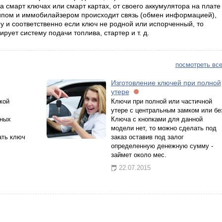
смарт ключах или смарт картах, от своего аккумулятора на плате
чипом и иммобилайзером происходит связь (обмен информацией),
ну и соответственно если ключ не родной или испорченный, то
рует систему подачи топлива, стартер и т. д.
посмотреть все
Изготовление ключей при полной
утере
кой
Ключи при полной или частичной
утере с центральным замком или бе
ьных
Ключа с кнопками для данной
модели нет, то можно сделать под
ать ключ
заказ оставив под залог
определенную денежную сумму -
займет около мес.
22.07.2015