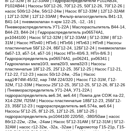
8Г12-32М | 8Г12-33АМ | Гидрораспределители Р102АВ34,
Р102АВ44 | Насосы 50Г12-26, 70Г12-25, 50Г12-26, 70Г12-26 |
насос 50бг12-24м, 5бг12-24м | Насос 8Г12-33М | 12Г12-32АМ
| 12Г12-32М | 12Г12-33АМ | Фильтр-влагоотделитель В41-13,
В41-14 | пневмоклапан п-крм 122-25, -12, -16 |
Пневмораспределитель У71-22А | Маслораспылитель В44-14,
В44-23, В44-24 | Гидрораспределитель рх06574А1,
рх1044100 | Насос 5Г12-32М | 5Г12-33АМ | 5Г12-33М | 8Г12-
31М | Насос НПл40 | НПл5 | НПл56 | НПл63 | НПл8 | Насосы
пластинчатые 5БГ12-24, 8БГ12-24, 12БГ12-24 | пневмоклапан
бв57-13, в57-14, в57-16 | Насос НПл-40/6.3, НПл-8/6.3 |
Гидрораспределитель рх06574А1, рх06241, рх06341 |
Гидроклапан мкпв10/3, мкпв20/3, мкпв32/3 | Насосы
пластинчатые 18Г12-25, 25Г12-25, 35Г12-25 | Насос Г12-21,
Г12-22, Г12-23 | насос 50г12-24м, -25а | Насос
над1Ф74М-45/32, нар 74М 224/320 | Насос Г12-31М, Г12-
32М, Г12-33М | Насосы 25Г12-25, 35Г12-25, 5Г12-26, 8Г12-26
| Пневмораспределитель У71-24А, У71-22А |
гидрораспределитель ве6.34, ве6.44 | Помпа для СОЖ па-22,
Х14-22М, П25М | Насосы пластинчатые 18БГ12-23, 25БГ12-
23, 35БГ12-23 | гидрораспределитель ве6.574а, ве6.64 |
Насосы 5Г12-25, 8Г12-25, 12Г12-25, 18Г12-25 |
гидрораспределитель рх1044100 220/50, -380/50ам | насос
8бг12-22м, -23м, -24ам | Насос 5Г12-31АМ | 5Г12-31М | 5Г12-
32АМ | насос г12-32м, -32а, -32ам | Гидромотор Г15-21р, Г15-