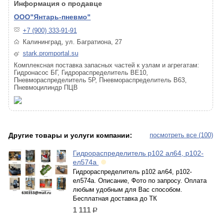
Информация о продавце
ООО"Янтарь-пневмо"
+7 (900) 333-91-91
Калининград, ул. Багратиона, 27
stark.promportal.su
Комплексная поставка запасных частей к узлам и агрегатам:
Гидронасос БГ, Гидрораспределитель ВЕ10,
Пневмораспределитель 5Р, Пневмораспределитель B63,
Пневмоцилиндр ПЦВ
Другие товары и услуги компании:
посмотреть все (100)
Гидрораспределитель р102 ал64, р102-
ел574а
Гидрораспределитель р102 ал64, р102-
ел574а. Описание, Фото по запросу. Оплата
любым удобным для Вас способом.
Бесплатная доставка до ТК
1 111
р.