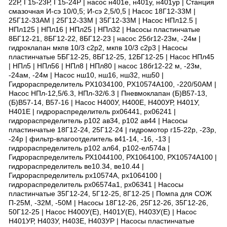
22Р, Г15-23Р, Г15-24Р | насос н401е, н401у, н401ур | Станция
смазочная И-сэ 10/0,5; И-сэ 2,5/0,5 | Насос 18Г12-33М |
25Г12-33АМ | 25Г12-33М | 35Г12-33М | Насос НПл12.5 |
НПл125 | НПл16 | НПл25 | НПл32 | Насосы пластинчатые
8БГ12-21, 8БГ12-22, 8БГ12-23 | насос 25бг12-23м, -24м |
гидроклапан мкпв 10/3 с2р2, мкпв 10/3 с2р3 | Насосы
пластинчатые 5БГ12-25, 8БГ12-25, 12БГ12-25 | Насос НПл45
| НПл5 | НПл56 | НПл8 | НПл80 | насос 18бг12-22 м, -23м,
-24ам, -24м | Насос нш10, нш16, нш32, нш50 |
Гидрораспределитель PX1034100, PX10574A100, -220/50AM |
Насос НПл-12,5/6.3, НПл-32/6.3 | Пневмоклапан (Б)В57-13,
(Б)В57-14, В57-16 | Насос Н400У, Н400Е, Н400УР, Н401У,
Н401Е | гидрораспределитель рх06441, рх06241 |
гидрораспределитель р102 ав34, р102 ав44 | Насосы
пластинчатые 18Г12-24, 25Г12-24 | гидромотор г15-22р, -23р,
-24р | фильтр-влагоотделитель в41-14, -16, -13 |
гидрораспределитель р102 ал64, р102-ел574а |
Гидрораспределитель РХ1044100, РХ1064100, РХ10574А100 |
гидрораспределитель ве10.34, ве10.44 |
Гидрораспределитель рх10574А, рх1064100 |
гидрораспределитель рх06574а1, рх06341 | Насосы
пластинчатые 35Г12-24, 5Г12-25, 8Г12-25 | Помпа для СОЖ
П-25М, -32М, -50М | Насосы 18Г12-26, 25Г12-26, 35Г12-26,
50Г12-25 | Насос Н400У(Е), Н401У(Е), Н403У(Е) | Насос
Н401УР, Н403У, Н403Е, Н403УР | Насосы пластинчатые