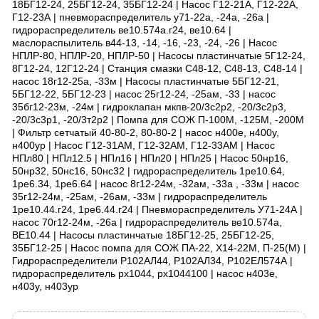
18БГ12-24, 25БГ12-24, 35БГ12-24 | Насос Г12-21А, Г12-22А,
Г12-23А | пневмораспределитель у71-22а, -24а, -26а |
гидрораспределитель ве10.574а.г24, ве10.64 |
маслораспылитель в44-13, -14, -16, -23, -24, -26 | Насос
НПЛР-80, НПЛР-20, НПЛР-50 | Насосы пластинчатые 5Г12-24,
8Г12-24, 12Г12-24 | Станция смазки С48-12, С48-13, С48-14 |
насос 18г12-25а, -33м | Насосы пластинчатые 5БГ12-21,
5БГ12-22, 5БГ12-23 | насос 25г12-24, -25ам, -33 | насос
35бг12-23м, -24м | гидроклапан мкпв-20/3с2р2, -20/3с2р3,
-20/3с3р1, -20/3т2р2 | Помпа для СОЖ П-100М, -125М, -200М
| Фильтр сетчатый 40-80-2, 80-80-2 | насос н400е, н400у,
н400ур | Насос Г12-31АМ, Г12-32АМ, Г12-33АМ | Насос
НПл80 | НПл12.5 | НПл16 | НПл20 | НПл25 | Насос 50нр16,
50нр32, 50нс16, 50нс32 | гидрораспределитель 1ре10.64,
1ре6.34, 1ре6.64 | насос 8г12-24м, -32ам, -33а , -33м | насос
35г12-24м, -25ам, -26ам, -33м | гидрораспределитель
1ре10.44.г24, 1ре6.44.г24 | Пневмораспределитель У71-24А |
насос 70г12-24м, -26а | гидрораспределитель ве10.574а,
ВЕ10.44 | Насосы пластинчатые 18БГ12-25, 25БГ12-25,
35БГ12-25 | Насос помпа для СОЖ ПА-22, Х14-22М, П-25(М) |
Гидрораспределители Р102АЛ44, Р102АЛ34, Р102ЕЛ574А |
гидрораспределитель рх1044, рх1044100 | насос н403е,
н403у, н403ур