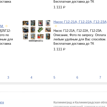
оставка
Бесплатная доставка до ТК
1 111
р.
Насос Г12-21А, Г12-22А, Г12-23А
33М
|25Г12-
Насос Г12-21А, Г12-22А, Г12-23А.
ото по
Описание, Фото по запросу. Оплата
бным для
любым удобным для Вас способом.
оставка
Бесплатная доставка до ТК
1 111
р.
3
4
5
6
7
кте
Калининград и Калининградская обл
справочник компаний, товаров и услуг