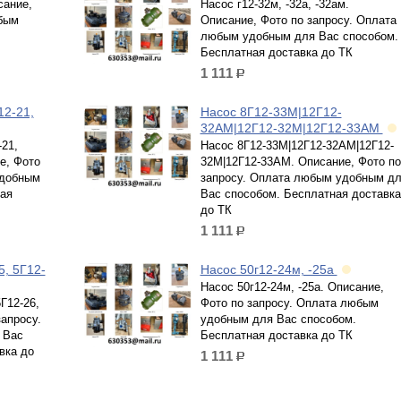
сание,
Насос г12-32м, -32а, -32ам.
бым
Описание, Фото по запросу. Оплата
любым удобным для Вас способом.
Бесплатная доставка до ТК
1 111
р.
12-21,
Насос 8Г12-33М|12Г12-
32АМ|12Г12-32М|12Г12-33АМ
21,
Насос 8Г12-33М|12Г12-32АМ|12Г12-
е, Фото
32М|12Г12-33АМ. Описание, Фото по
удобным
запросу. Оплата любым удобным д
ая
Вас способом. Бесплатная доставка
до ТК
1 111
р.
5, 5Г12-
Насос 50г12-24м, -25а
Насос 50г12-24м, -25а. Описание,
Г12-26,
Фото по запросу. Оплата любым
запросу.
удобным для Вас способом.
 Вас
Бесплатная доставка до ТК
вка до
1 111
р.