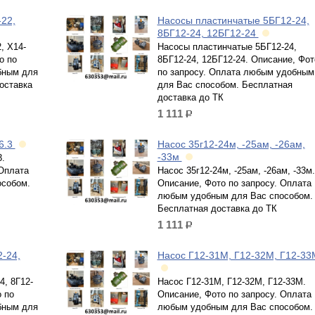
22,
Насосы пластинчатые 5БГ12-24,
8БГ12-24, 12БГ12-24
, Х14-
Насосы пластинчатые 5БГ12-24,
о по
8БГ12-24, 12БГ12-24. Описание, Фот
бным для
по запросу. Оплата любым удобным
оставка
для Вас способом. Бесплатная
доставка до ТК
1 111
р.
/6.3
Насос 35г12-24м, -25ам, -26ам,
-33м
3.
 Оплата
Насос 35г12-24м, -25ам, -26ам, -33м.
собом.
Описание, Фото по запросу. Оплата
любым удобным для Вас способом.
Бесплатная доставка до ТК
1 111
р.
-24,
Насос Г12-31М, Г12-32М, Г12-33
4, 8Г12-
Насос Г12-31М, Г12-32М, Г12-33М.
о по
Описание, Фото по запросу. Оплата
бным для
любым удобным для Вас способом.