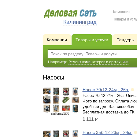
Компании:
Товары и услу
Калининград
Компании
Товары и услуги
Тендеры
Например:
Ремонт компьютеров и оргтехники
Насосы
Насос 70г12-24м, -26а
Насос 70г12-24м, -26а. Опис
Фото по запросу. Оплата лю
удобным для Вас способом.
Бесплатная доставка до ТК
1 111
р.
Насос 35бг12-23м, -24м