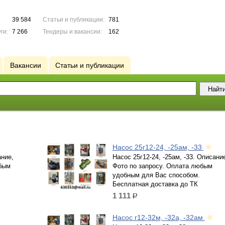
39 584
Статьи и публикации:
781
ги:
7 266
Тендеры и вакансии:
162
Вакансии
Статьи и публикации
Насос 25г12-24, -25ам, -33
ание,
Насос 25г12-24, -25ам, -33. Описани
бым
Фото по запросу. Оплата любым
удобным для Вас способом.
Бесплатная доставка до ТК
1 111
р.
Насос г12-32м, -32а, -32ам