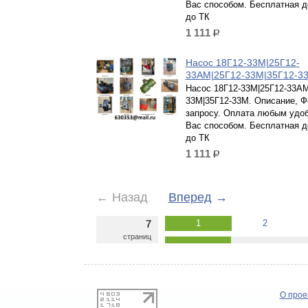
Вас способом. Бесплатная д
до ТК
1 111
р.
Насос 18Г12-33М|25Г12-
33АМ|25Г12-33М|35Г12-
Насос 18Г12-33М|25Г12-33АМ
33М|35Г12-33М. Описание, Ф
запросу. Оплата любым удо
Вас способом. Бесплатная д
до ТК
1 111
р.
←
Назад
Вперед
→
7
1
2
страниц
О прое