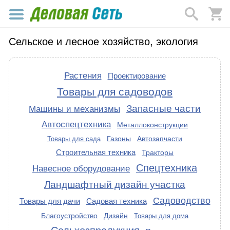
Сельское и лесное хозяйство, экология
Растения
Проектирование
Товары для садоводов
Запасные части
Машины и механизмы
Автоспецтехника
Металлоконструкции
Газоны
Автозапчасти
Товары для сада
Строительная техника
Тракторы
Спецтехника
Навесное оборудование
Ландшафтный дизайн участка
Садоводство
Товары для дачи
Садовая техника
Благоустройство
Дизайн
Товары для дома