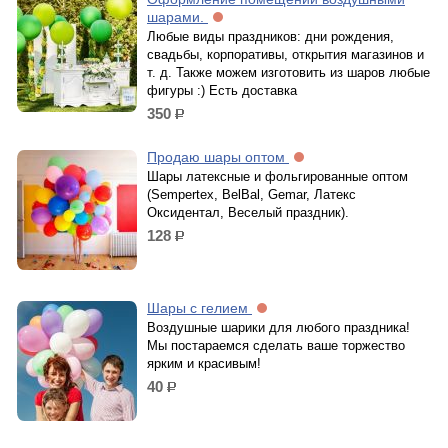
шарами.
Любые виды праздников: дни рождения,
свадьбы, корпоративы, открытия магазинов и
т. д. Также можем изготовить из шаров любые
фигуры :) Есть доставка
350
р.
Продаю шары оптом
Шары латексные и фольгированные оптом
(Sempertex, BelBal, Gemar, Латекс
Оксидентал, Веселый праздник).
128
р.
Шары с гелием
Воздушные шарики для любого праздника!
Мы постараемся сделать ваше торжество
ярким и красивым!
40
р.