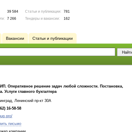
39 584
Статьи и публикации:
781
ги:
7 266
Тендеры и вакансии:
162
Вакансии
Статьи и публикации
и ИП. Оперативное решение задач любой сложности. Постановка,
. Услуги главного бухгалтера
инград, Ленинский пр-кт 30А
62) 16-58-58
up.pro/
вить письмо
жер компании