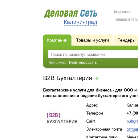
Компании:
Товары и услу
Калининград
Компании
Товары и услуги
Тендеры
Например:
Нефтепродукты
B2B Бухгалтерия
Бухгалтерские услуги для бизнеса - для ООО 
восстановление и ведение бухгалтерского учета
Адрес
Калин
Телефон
+7 (90
Сайт
buhgro
Электронная почта
отпра
Контактное лицо
Менед