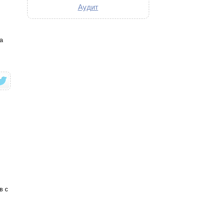
Аудит
а
в с